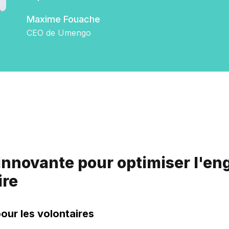
Maxime Fouache
CEO de Umengo
 innovante pour optimiser l'e
re
our les volontaires